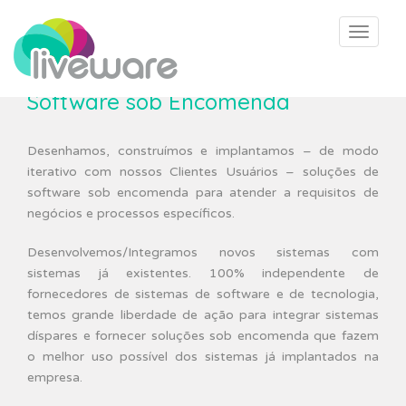
I
r
Toggle 
p
a
r
Software sob Encomenda
a
o
Desenhamos, construímos e implantamos – de modo
c
iterativo com nossos Clientes Usuários – soluções de
o
software sob encomenda para atender a requisitos de
n
negócios e processos específicos.
t
e
Desenvolvemos/Integramos novos sistemas com
ú
sistemas já existentes. 100% independente de
d
fornecedores de sistemas de software e de tecnologia,
o
temos grande liberdade de ação para integrar sistemas
p
díspares e fornecer soluções sob encomenda que fazem
r
o melhor uso possível dos sistemas já implantados na
i
empresa.
n
c