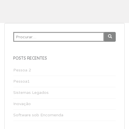
i
p
a
l
Search
for:
POSTS RECENTES
Pessoa 2
Pessoa1
Sistemas Legados
Inovação
Software sob Encomenda